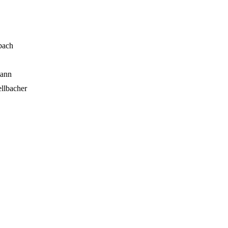
nbach
ann
lbacher
ert