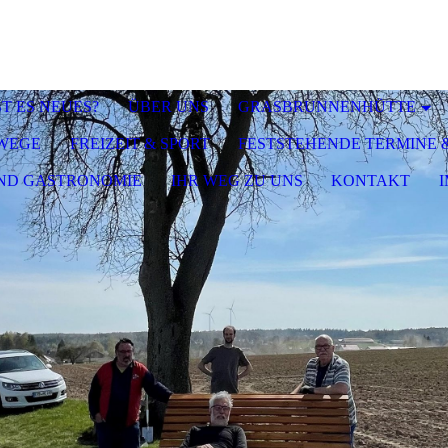
BT ES NEUES?
ÜBER UNS
GRASBRUNNENHÜTTE
WEGE
FREIZEIT & SPORT
FESTSTEHENDE TERMINE
ND GASTRONOMIE
IHR WEG ZU UNS
KONTAKT