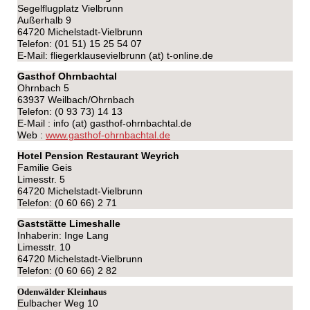
Segelflugplatz Vielbrunn
Außerhalb 9
64720 Michelstadt-Vielbrunn
Telefon: (01 51) 15 25 54 07
E-Mail: fliegerklausevielbrunn (at) t-online.de
Gasthof Ohrnbachtal
Ohrnbach 5
63937 Weilbach/Ohrnbach
Telefon: (0 93 73) 14 13
E-Mail : info (at) gasthof-ohrnbachtal.de
Web :
www.gasthof-ohrnbachtal.de
Hote
l Pension Restaurant Weyrich
Familie Geis
Limesstr. 5
64720 Michelstadt-Vielbrunn
Telefon: (0 60 66) 2 71
Gaststätte Limeshalle
Inhaberin: Inge Lang
Limesstr. 10
64720 Michelstadt-Vielbrunn
Telefon: (0 60 66) 2 82
Odenwälder Kleinhaus
Eulbacher Weg 10